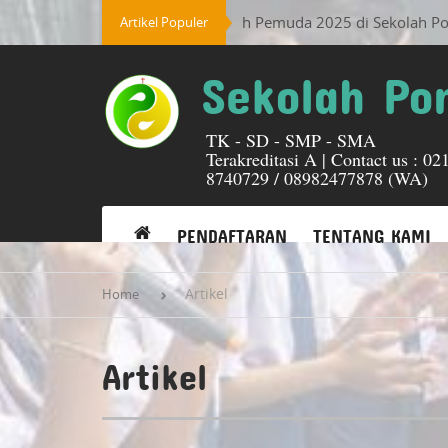
025 - Perayaan Sumpah Pemuda 2025 di Sekolah Pondok Daun: W
Artikel Populer
Sekolah Po
TK - SD - SMP - SMA
Terakreditasi A | Contact us : 02
8740729 / 08982477878 (WA)
PENDAFTARAN
TENTANG KAMI
Artikel
Home
Artikel