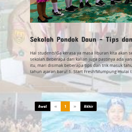
Sekolah Pondok Daun - Tips da
Hai students!Ga kerasa ya masa liburan kita akan s
sekolah.Beberapa dari kalian juga pastinya ada y
itu, mari disimak beberapa tips dan trik masuk ta
tahun ajaran baru! 1. Start Fresh!Mumpung mulai ta
Awal
«
1
»
Akhir