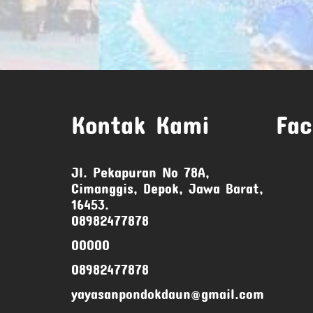
Kontak Kami
Fac
Jl. Pekapuran No 78A,
Cimanggis, Depok, Jawa Barat,
16453.
08982477878
00000
08982477878
yayasanpondokdaun@gmail.com