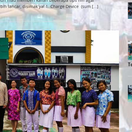
Daun mau memberi kalian beberapa tips nih agar
ih lancar, disimak ya! 1. Charge Device (sum [...]
T